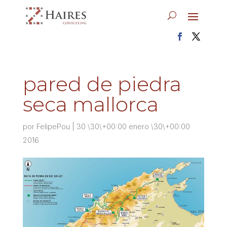
pared de piedra
seca mallorca
por
FelipePou
|
30 \30\+00:00 enero \30\+00:00
2016