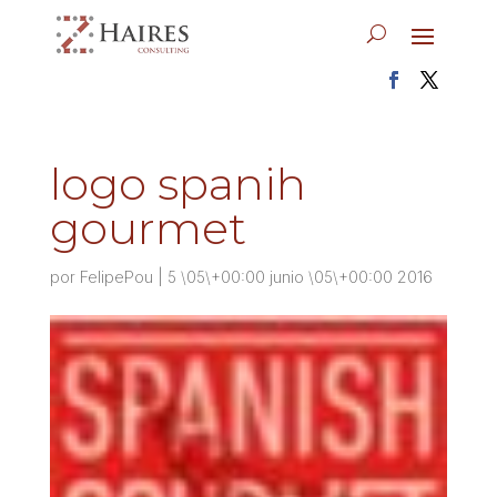
logo spanih
gourmet
por
FelipePou
|
5 \05\+00:00 junio \05\+00:00 2016