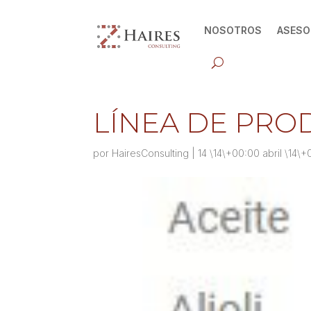
NOSOTROS
ASESO
LÍNEA DE PRO
por
HairesConsulting
|
14 \14\+00:00 abril \14\