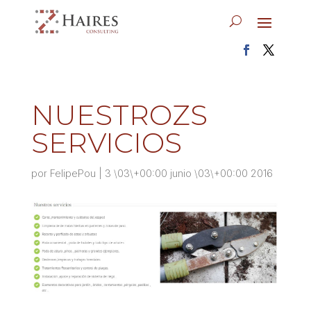
NUESTROZS
SERVICIOS
por
FelipePou
|
3 \03\+00:00 junio \03\+00:00 2016