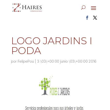
LOGO JARDINS I
PODA
por
FelipePou
|
3 \03\+00:00 junio \03\+00:00 2016