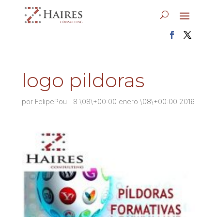
logo pildoras
por
FelipePou
|
8 \08\+00:00 enero \08\+00:00 2016