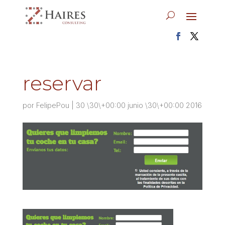
reservar
por
FelipePou
|
30 \30\+00:00 junio \30\+00:00 2016