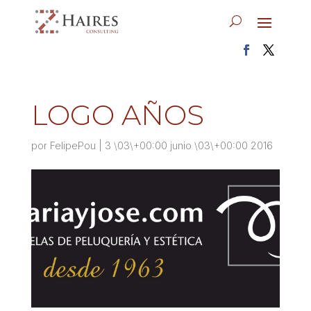
LOGO AÑOS
por
FelipePou
|
3 \03\+00:00 junio \03\+00:00 2016