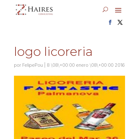
logo licoreria
por
FelipePou
|
8 \08\+00:00 enero \08\+00:00 2016