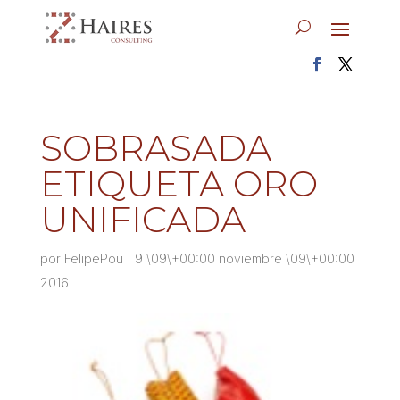
SOBRASADA
ETIQUETA ORO
UNIFICADA
por
FelipePou
|
9 \09\+00:00 noviembre \09\+00:00
2016