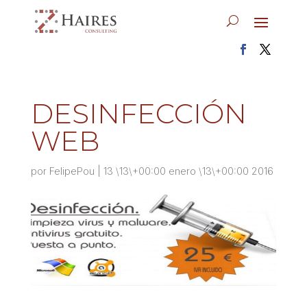
DESINFECCIÓN
WEB
por
FelipePou
|
13 \13\+00:00 enero \13\+00:00 2016