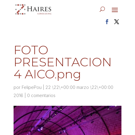
FOTO
PRESENTACION
4 AICO.png
por
FelipePou
|
22 \22\+00:00 marzo \22\+00:00
2016
|
0 comentarios