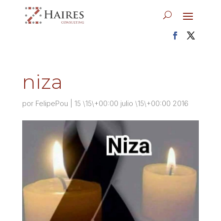
niza
por
FelipePou
|
15 \15\+00:00 julio \15\+00:00 2016