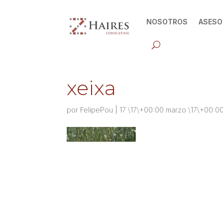
NOSOTROS
ASESO
xeixa
por
FelipePou
|
17 \17\+00:00 marzo \17\+00:0