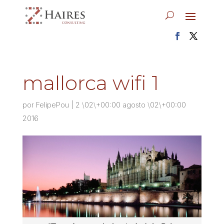
mallorca wifi 1
por
FelipePou
|
2 \02\+00:00 agosto \02\+00:00
2016