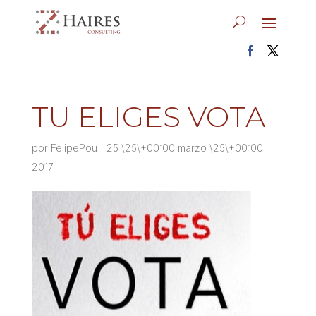
TU ELIGES VOTA
por
FelipePou
|
25 \25\+00:00 marzo \25\+00:00
2017