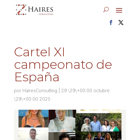
Cartel XI
campeonato de
España
por
HairesConsulting
|
29 \29\+00:00 octubre
\29\+00:00 2025