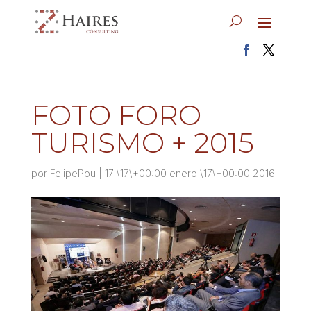
FOTO FORO
TURISMO + 2015
por
FelipePou
|
17 \17\+00:00 enero \17\+00:00 2016