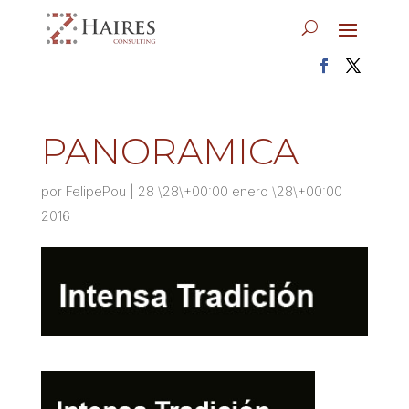
PANORAMICA
por
FelipePou
|
28 \28\+00:00 enero \28\+00:00
2016