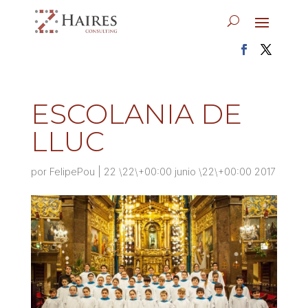
ESCOLANIA DE
LLUC
por
FelipePou
|
22 \22\+00:00 junio \22\+00:00 2017