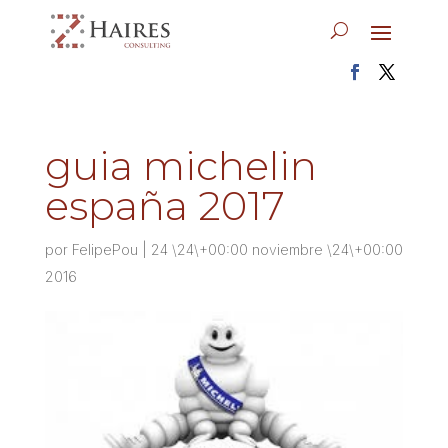
guia michelin
españa 2017
por
FelipePou
|
24 \24\+00:00 noviembre \24\+00:00
2016