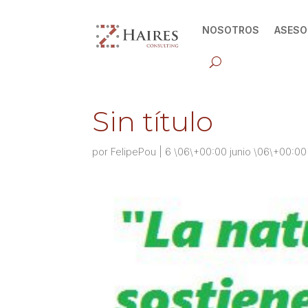
NOSOTROS
ASESO
Sin título
por
FelipePou
|
6 \06\+00:00 junio \06\+00:00