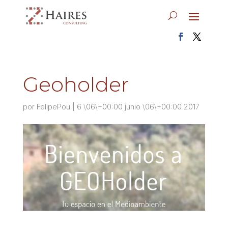
Geoholder
por
FelipePou
|
6 \06\+00:00 junio \06\+00:00 2017