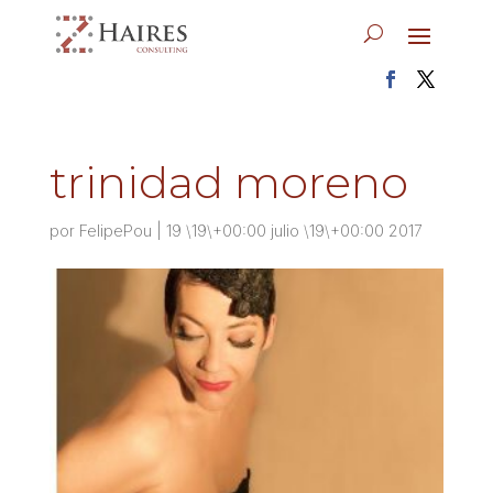
trinidad moreno
por
FelipePou
|
19 \19\+00:00 julio \19\+00:00 2017