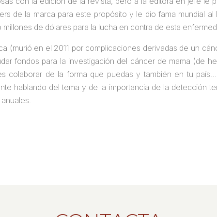
sas con la edición de la revista, pero a la editora en jefe le 
ters de la marca para este propósito y le dio fama mundial a
 millones de dólares para la lucha en contra de esta enferme
sica (murió en el 2011 por complicaciones derivadas de un cán
dar fondos para la investigación del cáncer de mama (de h
 es colaborar de la forma que puedas y también en tu país…
nte hablando del tema y de la importancia de la detección 
 anuales.