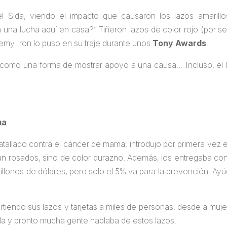
 Sida, viendo el impacto que causaron los lazos amarill
una lucha aquí en casa?” Tiñeron lazos de color rojo (por ser 
my Iron lo puso en su traje durante unos
Tony Awards
.
 como una forma de mostrar apoyo a una causa… Incluso, el
ma
atallado contra el cáncer de mama, introdujo por primera vez e
an rosados, sino de color durazno. Además, los entregaba con
billones de dólares, pero solo el 5% va para la prevención. Ay
rtiendo sus lazos y tarjetas a miles de personas, desde a muj
la y pronto mucha gente hablaba de estos lazos.