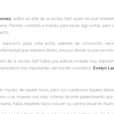
enney
, editor en jefe de la revista Self, quien en ese mome
a. Penney contactó a Hayley para hacer algo juntas, pero a ell
ecto.
equivocó, pues toda lucha, además de convicción, necesi
fermedad que requiere dinero (incluso desde su prevención 
ión de la revista Self había una editora invitada muy importa
mpresarios más importantes del mundo cosmético:
Evelyn La
o Hayley de repartir lazos, pero por cuestiones legales debier
ino y las mujeres son más víctimas de este padecimiento qu
ama, había repartido lazos rosa en su carrera anual en Nueva 