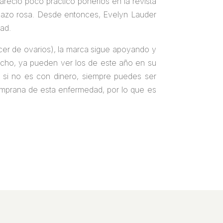
pareció poco práctico ponerlos en la revista
l lazo rosa. Desde entonces, Evelyn Lauder
dad.
cer de ovarios), la marca sigue apoyando y
echo, ya pueden ver los de este año en su
 si no es con dinero, siempre puedes ser
temprana de esta enfermedad, por lo que es