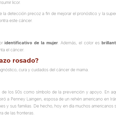
umir licor.
la detección precoz a fin de mejorar el pronóstico y la su
ontra este cáncer.
lor
identificativo de la mujer
. Además, el color es
brillan
nta el cáncer.
lazo rosado?
agnóstico, cura y cuidados del cáncer de mama.
s de los 90s como símbolo de la prevención y apoyo. En aq
piró a P
enney Laingen,
esposa de un rehén americano en Irán,
nes y sus familias. De hecho, hoy en día muchos americanos s
a de las fronteras.