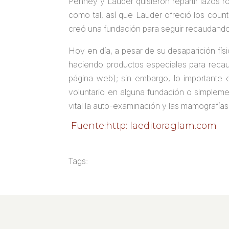
Penney y Lauder quisieron repartir lazos ro
como tal, así que Lauder ofreció los coun
creó una fundación para seguir recaudando
Hoy en día, a pesar de su desaparición fí
haciendo productos especiales para recau
página web); sin embargo, lo importante
voluntario en alguna fundación o simpleme
vital la auto-examinación y las mamografías
Fuente:http: laeditoraglam.com
Tags: