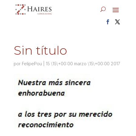
Sin título
por
FelipePou
|
15 \15\+00:00 marzo \15\+00:00 2017