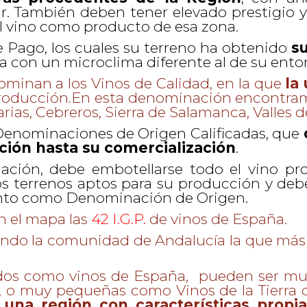
r. También deben tener elevado prestigio 
l vino como producto de esa zona.
 de Pago, los cuales su terreno ha obtenido
su
a con un microclima diferente al de su ento
minan a los Vinos de Calidad, en la que
la
roducción.En esta denominación encontr
narias, Cebreros, Sierra de Salamanca, Valles
s Denominaciones de Origen Calificadas, que
ción hasta su comercialización
.
ción, debe embotellarse todo el vino pro
los terrenos aptos para su producción y d
ento como Denominación de Origen.
n el mapa las
42 I.G.P.
de vinos de España.
ndo la comunidad de Andalucía la que más 
idos como vinos de España, pueden ser muy
, o muy pequeñas como Vinos de la Tierra d
una región con características propi