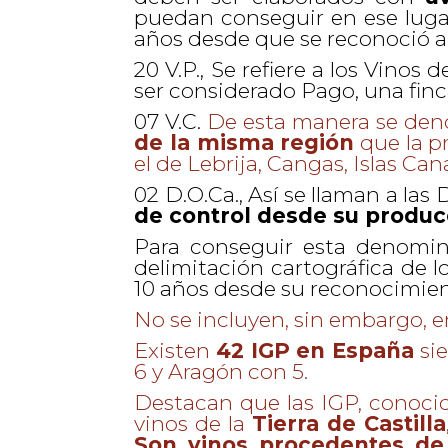
puedan conseguir en ese luga
años desde que se reconoció a
20 V.P., Se refiere a los Vinos
ser considerado Pago, una finc
07 V.C.
De esta manera se deno
de la misma región
que la p
el de Lebrija, Cangas, Islas Ca
02 D.O.Ca., Así se llaman a la
de control desde su produc
Para conseguir esta denomina
delimitación cartográfica de 
10 años desde su reconocimi
No se incluyen, sin embargo, e
Existen
42 IGP en España
sie
6 y Aragón con 5.
Destacan que las IGP, conoc
vinos de la
Tierra de Castilla
Son vinos procedentes de 