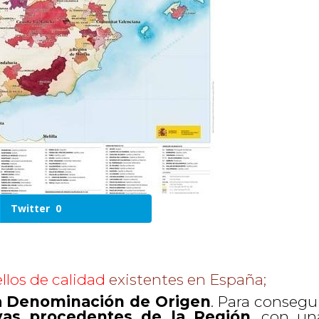
Twitter
0
ellos de calidad
existentes en España;
a Denominación de Origen
. Para consegu
vas procedentes de la Región
, con un