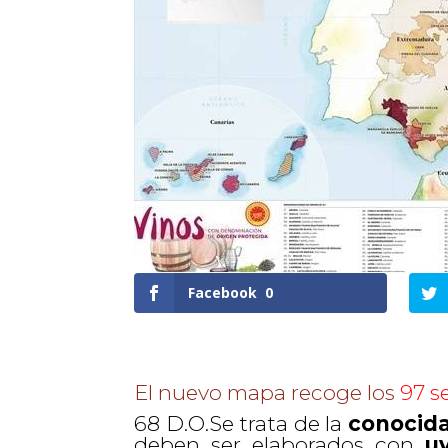
Facebook
0
El nuevo mapa recoge los
97 s
68 D.O.Se trata de la
conocid
deben ser elaborados con
u