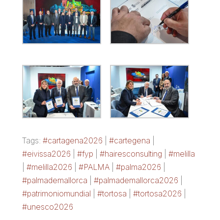
Tags:
#cartagena2026
|
#cartegena
|
#eivissa2026
|
#fyp
|
#hairesconsulting
|
#melilla
|
#melilla2026
|
#PALMA
|
#palma2026
|
#palmademallorca
|
#palmademallorca2026
|
#patrimoniomundial
|
#tortosa
|
#tortosa2026
|
#unesco2026