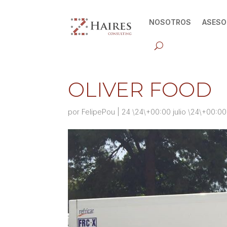
NOSOTROS
ASESO
OLIVER FOOD
por
FelipePou
|
24 \24\+00:00 julio \24\+00:0