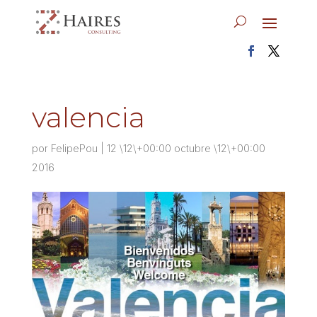
valencia
por
FelipePou
|
12 \12\+00:00 octubre \12\+00:00
2016