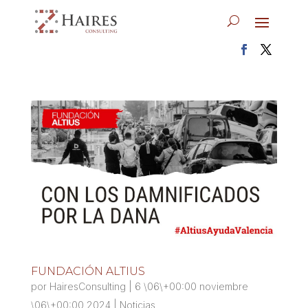
FUNDACIÓN ALTIUS
por
HairesConsulting
|
6 \06\+00:00 noviembre
\06\+00:00 2024
|
Noticias