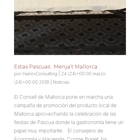
Estas Pascuas : Menja’t Mallorca .
por
HairesConsulting
|
24 \24\+00:00 marzo
\24\+00:00 2018
|
Noticias
El Consell de Mallorca pone en marcha una
campaña de promoción del producto local de
Mallorca aprovechando la celebración de las
fiestas de Pascua donde la gastronomía tiene un
papel muy importante. El consejero de
Economía y Hacienda, Cosme Bonet, ha...