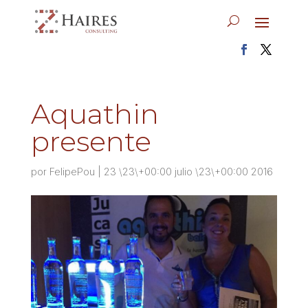
Aquathin
presente
por
FelipePou
|
23 \23\+00:00 julio \23\+00:00 2016