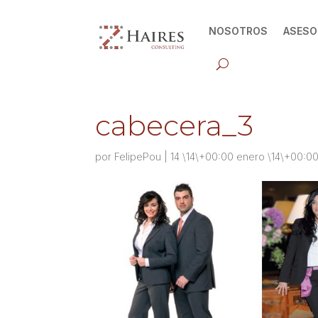
NOSOTROS
ASESO
cabecera_3
por
FelipePou
|
14 \14\+00:00 enero \14\+00:0