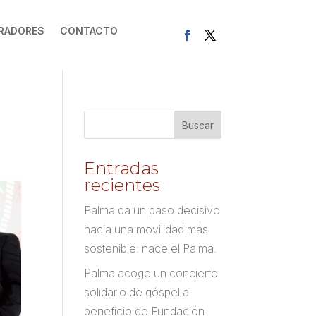
RADORES
CONTACTO
Entradas
recientes
Palma da un paso decisivo
hacia una movilidad más
sostenible: nace el Palma.
Palma acoge un concierto
solidario de góspel a
beneficio de Fundación