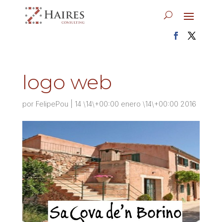
logo web
por
FelipePou
|
14 \14\+00:00 enero \14\+00:00 2016