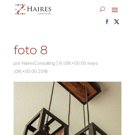
foto 8
por
HairesConsulting
|
8 \08\+00:00 mayo
\08\+00:00 2018