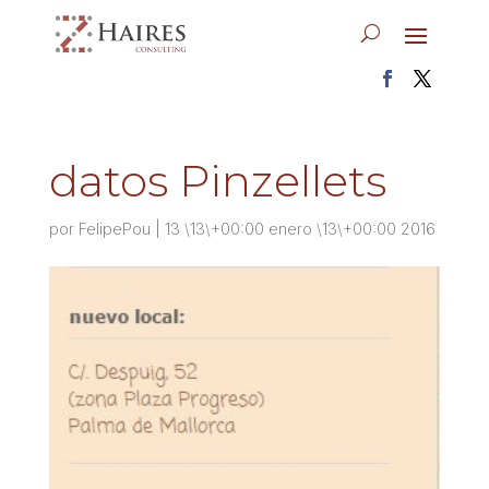
datos Pinzellets
por
FelipePou
|
13 \13\+00:00 enero \13\+00:00 2016