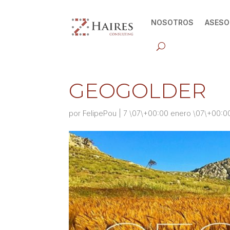
NOSOTROS
ASESO
GEOGOLDER
por
FelipePou
|
7 \07\+00:00 enero \07\+00:0