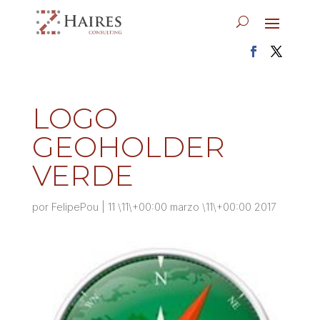
LOGO
GEOHOLDER
VERDE
por
FelipePou
|
11 \11\+00:00 marzo \11\+00:00 2017