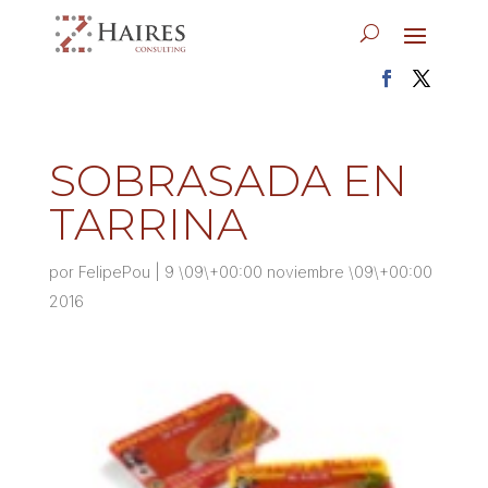
SOBRASADA EN
TARRINA
por
FelipePou
|
9 \09\+00:00 noviembre \09\+00:00
2016