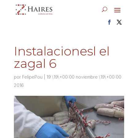
Instalacionesl el
zagal 6
por
FelipePou
|
19 \19\+00:00 noviembre \19\+00:00
2016