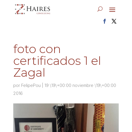
foto con
certificados 1 el
Zagal
por
FelipePou
|
19 \19\+00:00 noviembre \19\+00:00
2016