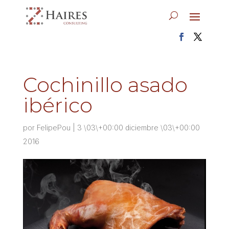
Cochinillo asado
ibérico
por
FelipePou
|
3 \03\+00:00 diciembre \03\+00:00
2016