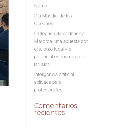
Nemo
Día Mundial de los
Océanos
La llegada de Andbank a
Mallorca: una apuesta por
el talento local y el
potencial económico de
las islas.
Inteligencia artificial
aplicada para
profesionales.
Comentarios
recientes