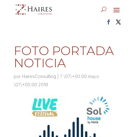
FOTO PORTADA
NOTICIA
por
HairesConsulting
|
7 \07\+00:00 mayo
\07\+00:00 2018