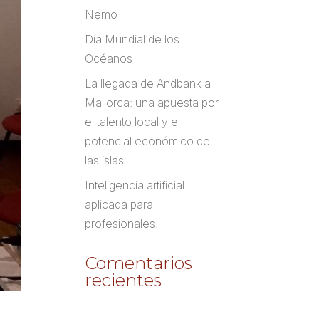
Nemo
Día Mundial de los
Océanos
La llegada de Andbank a
Mallorca: una apuesta por
el talento local y el
potencial económico de
las islas.
Inteligencia artificial
aplicada para
profesionales.
Comentarios
recientes