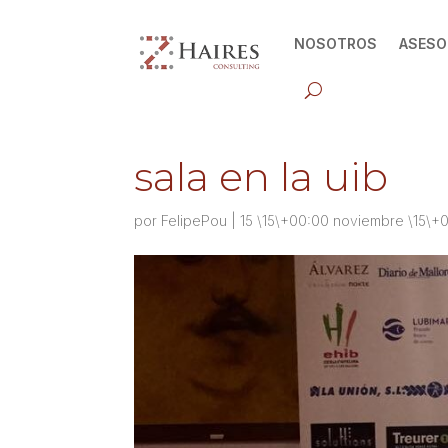
NOSOTROS
ASESO
sala en la uib
por
FelipePou
|
15 \15\+00:00 noviembre \15\+