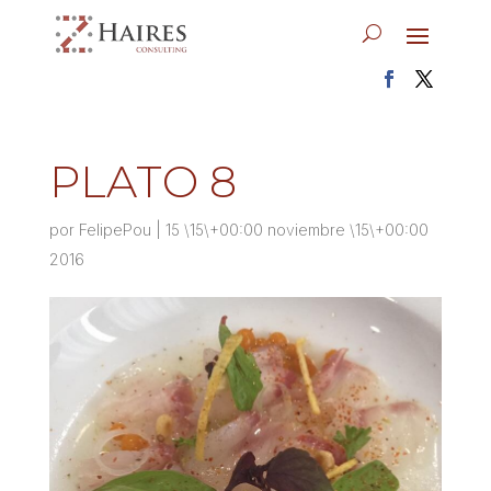
PLATO 8
por
FelipePou
|
15 \15\+00:00 noviembre \15\+00:00
2016