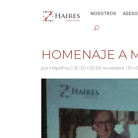
NOSOTROS
ASESO
HOMENAJE A 
por
FelipePou
|
15 \15\+00:00 noviembre \15\+