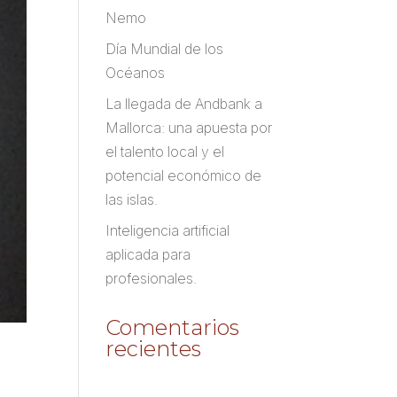
Nemo
Día Mundial de los
Océanos
La llegada de Andbank a
Mallorca: una apuesta por
el talento local y el
potencial económico de
las islas.
Inteligencia artificial
aplicada para
profesionales.
Comentarios
recientes