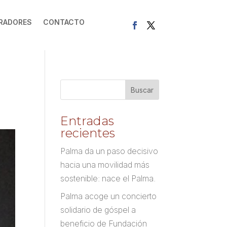
RADORES
CONTACTO
Entradas
recientes
Palma da un paso decisivo
hacia una movilidad más
sostenible: nace el Palma.
Palma acoge un concierto
solidario de góspel a
beneficio de Fundación