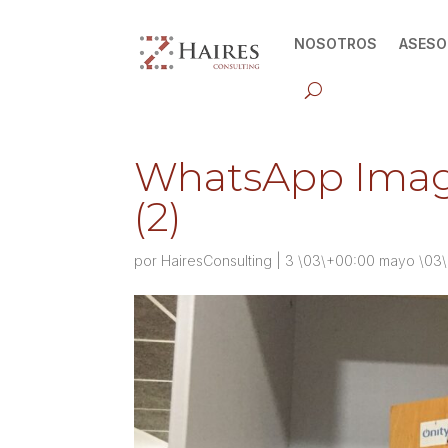
NOSOTROS
ASESO
WhatsApp Image 
(2)
por
HairesConsulting
|
3 \03\+00:00 mayo \03