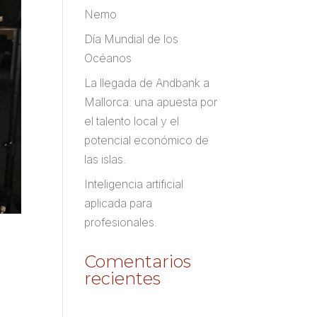
Nemo
Día Mundial de los
Océanos
La llegada de Andbank a
Mallorca: una apuesta por
el talento local y el
potencial económico de
las islas.
Inteligencia artificial
aplicada para
profesionales.
Comentarios
recientes