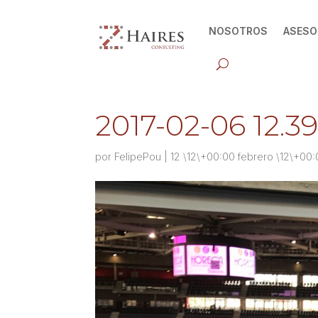
NOSOTROS
ASESO
2017-02-06 12.39
por
FelipePou
|
12 \12\+00:00 febrero \12\+00