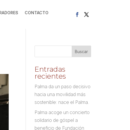
RADORES
CONTACTO
Entradas
recientes
Palma da un paso decisivo
hacia una movilidad más
sostenible: nace el Palma.
Palma acoge un concierto
solidario de góspel a
beneficio de Fundación